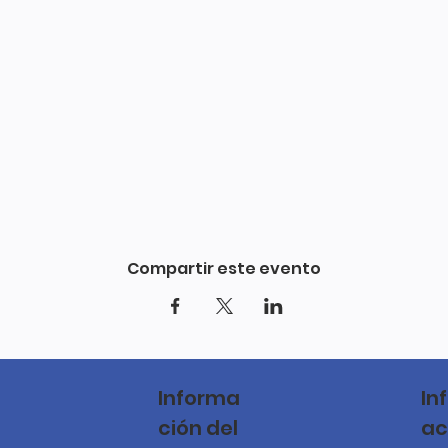
Compartir este evento
Informa
In
ción del
ac