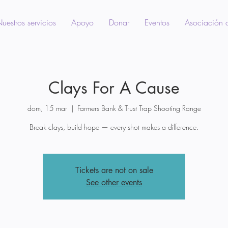
uestros servicios
Apoyo
Donar
Eventos
Asociación 
Clays For A Cause
dom, 15 mar
  |  
Farmers Bank & Trust Trap Shooting Range
Break clays, build hope — every shot makes a difference.
Tickets are not on sale
See other events