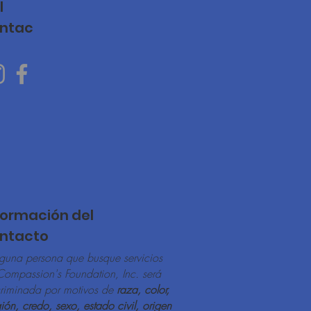
l
ntac
formación del
ntacto
guna persona que busque servicios
Compassion's Foundation, Inc. será
criminada por motivos de
raza, color,
gión, credo, sexo, estado civil, origen