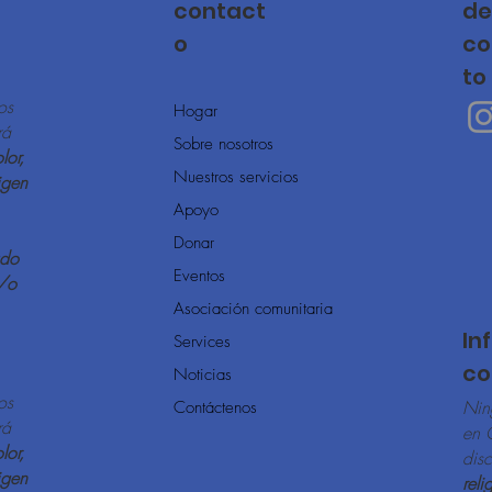
contact
de
o
co
to
os
Hogar
rá
Sobre nosotros
lor,
Nuestros servicios
igen
Apoyo
Donar
ado
Eventos
/o
Asociación comunitaria
In
Services
co
Noticias
os
Nin
Contáctenos
rá
en 
lor,
dis
igen
reli