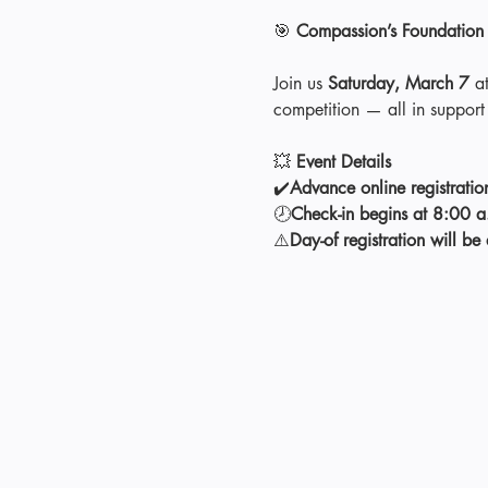
🎯 
Compassion’s Foundation 
Join us 
Saturday, March 7
 a
competition — all in support
💥 
Event Details
✔️
Advance online registration
🕗
Check-in begins at 8:00 
⚠️
Day-of registration will be