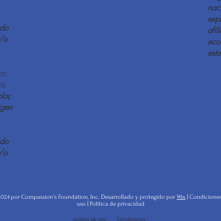
nac
exp
ado
afil
/o
eco
est
os
rá
lor,
igen
ado
/o
024 por Compassion's Foundation, Inc. Desarrollado y protegido por
Wix
|
Condicione
uso
|
Política de privacidad
política de privacidad
Condiciones de uso